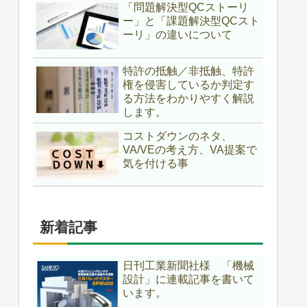
「問題解決型QCストーリ
ー」と「課題解決型QCスト
ーリ」の違いについて
特許の抵触／非抵触、特許
権を侵害しているか判定す
る方法をわかりやすく解説
します。
コストダウンのネタ、
VA/VEの考え方、VA提案で
気を付ける事
新着記事
日刊工業新聞社様 「機械
設計」に連載記事を書いて
います。