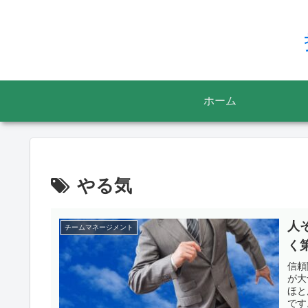
ホーム
やる気
人
チームマネージメント
く
信頼
が大
ほと
です