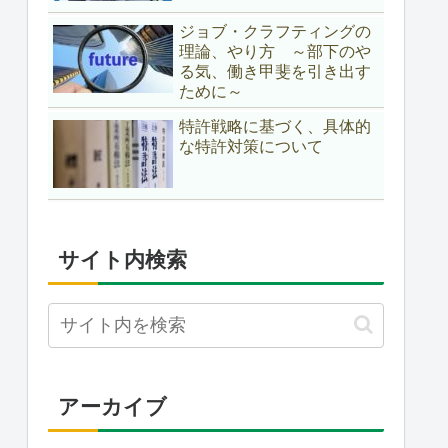
ジョブ・クラフティングの
理論、やり方 ～部下のや
る気、働き甲斐を引き出す
ために～
特許戦略に基づく、具体的
な特許対策について
サイト内検索
アーカイブ