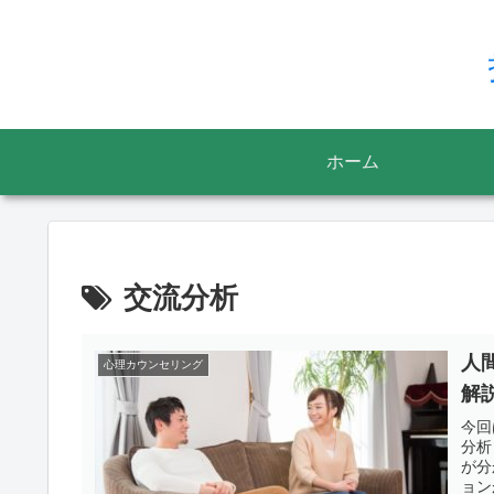
ホーム
交流分析
人
心理カウンセリング
解
今回
分析
が分
ョン