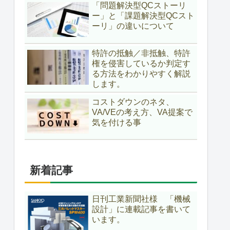
「問題解決型QCストーリ
ー」と「課題解決型QCスト
ーリ」の違いについて
特許の抵触／非抵触、特許
権を侵害しているか判定す
る方法をわかりやすく解説
します。
コストダウンのネタ、
VA/VEの考え方、VA提案で
気を付ける事
新着記事
日刊工業新聞社様 「機械
設計」に連載記事を書いて
います。