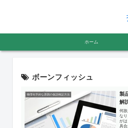
ホーム
ボーンフィッシュ
製
物理化学的な原因の仮説検証方法
解
何故
なり
がは
具合