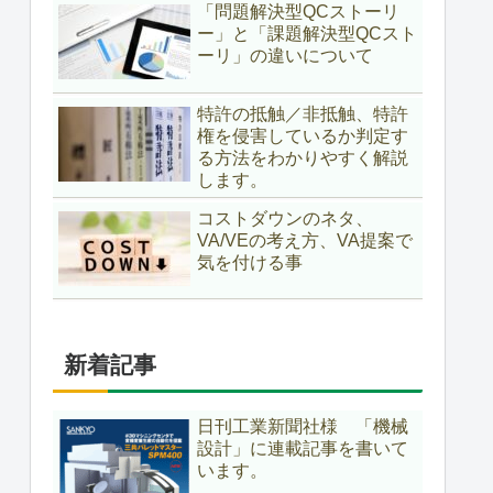
「問題解決型QCストーリ
ー」と「課題解決型QCスト
ーリ」の違いについて
特許の抵触／非抵触、特許
権を侵害しているか判定す
る方法をわかりやすく解説
します。
コストダウンのネタ、
VA/VEの考え方、VA提案で
気を付ける事
新着記事
日刊工業新聞社様 「機械
設計」に連載記事を書いて
います。