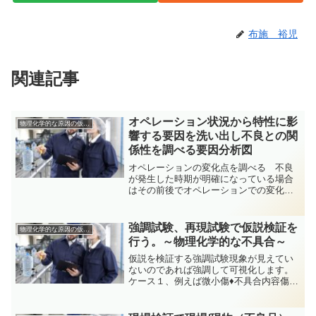
布施 裕児
関連記事
オペレーション状況から特性に影
物理化学的な原因の仮説検証方法
響する要因を洗い出し不良との関
係性を調べる要因分析図
オペレーションの変化点を調べる 不良
が発生した時期が明確になっている場合
はその前後でオペレーションでの変化点
が無かったか調査します。 概して、有
用な結果が得られないことも多いです
が、基本ですので実施しましょう。特性
強調試験、再現試験で仮説検証を
物理化学的な原因の仮説検証方法
要因を洗い出す特性要因を洗...
行う。～物理化学的な不具合～
仮説を検証する強調試験現象が見えてい
ないのであれば強調して可視化します。
ケース１、例えば微小傷♦不具合内容傷は
お客様の工程で表面処理が行われ傷が目
立つようになり不具合に。社内では観察
されないため、検証するのが難しい。♦仮