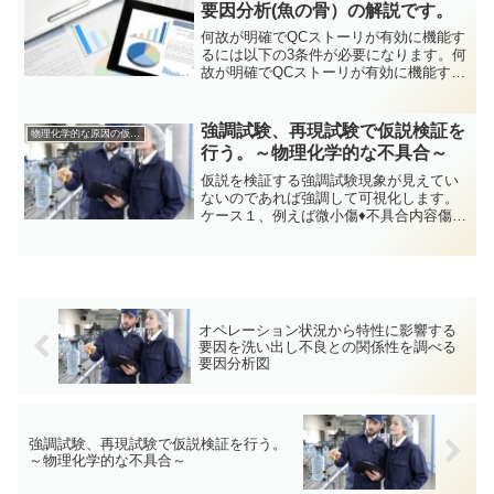
場合は営業任せにしてはダメ...
要因分析(魚の骨）の解説です。
何故が明確でQCストーリが有効に機能す
るには以下の3条件が必要になります。何
故が明確でQCストーリが有効に機能する
ケース原理原則がはっきりしている。要
因どうしに複雑な因果関係が無い。単独
で不具合が発生する。発生原因を定量的
強調試験、再現試験で仮説検証を
物理化学的な原因の仮説検証方法
に評価できる。１、...
行う。～物理化学的な不具合～
仮説を検証する強調試験現象が見えてい
ないのであれば強調して可視化します。
ケース１、例えば微小傷♦不具合内容傷は
お客様の工程で表面処理が行われ傷が目
立つようになり不具合に。社内では観察
されないため、検証するのが難しい。♦仮
説Aスクラブ工程で〇...
オペレーション状況から特性に影響する
要因を洗い出し不良との関係性を調べる
要因分析図
強調試験、再現試験で仮説検証を行う。
～物理化学的な不具合～