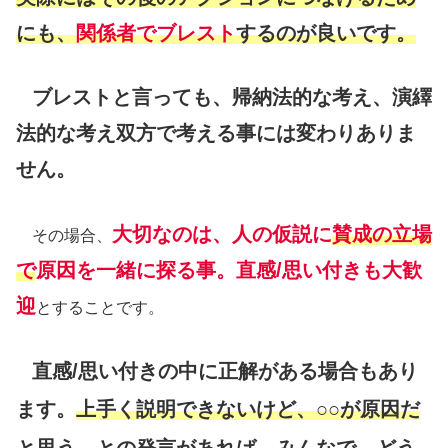
にも、
関係者で
ブレスト
するのが良いです。
ブレストと言っても、帰納法的な考え、演繹
法的な考え双方で考える事には変わりありま
せん。
大切なのは、人の仮説に
賛成の立場
その場合、
で
原因を一緒に探る事。直感/思い付きも大歓
迎
とすることです。
直感/思い付きの中に正解がある場合もあり
ます。
上手く説明できないけど、○○が原因だ