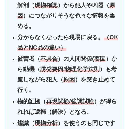
解剖（
現物確認
）から犯人や凶器（
原
因
）につながりそうな色々な情報を集
める。
分からなくなったら現場に戻る。
（OK
品とNG品の違い）
被害者（
不具合
）の人間関係(
要因
）か
ら動機（
誘発要因/物理化学法則
）も考
慮しながら犯人（
原因
）を突き止めて
行く
。
物的証拠（
再現試験/強調試験
）が得ら
れれば逮捕（解決）となる。
鑑識（
現物分析
）を使うのも同じです