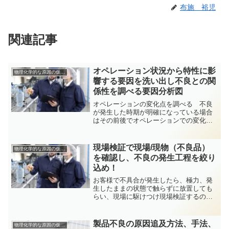
布施 裕児
関連記事
オペレーション状況から特性に影
物理化学的な原因の仮説検証方法
響する要因を洗い出し不良との関
係性を調べる要因分析図
オペレーションの変化点を調べる 不良
が発生した時期が明確になっている場合
はその前後でオペレーションでの変化点
が無かったか調査します。 概して、有
用な結果が得られないことも多いです
が、基本ですので実施しましょう。特性
現場検証で現場/現物（不良品）
物理化学的な原因の仮説検証方法
要因を洗い出す特性要因を洗...
を確認し、不良の発生工程を絞り
込め！
お客様で不具合が発生したら、極力、発
生したままの状態で触らずに放置しても
らい、現場に駆けつけ現場検証するのが
基本です。現場検証を十分にすること
で、原因追及につながる多くのヒントが
見えてきます。 お客様に呼び出される
製品不良の原因追及方法、手法、
物理化学的な原因の仮説検証方法