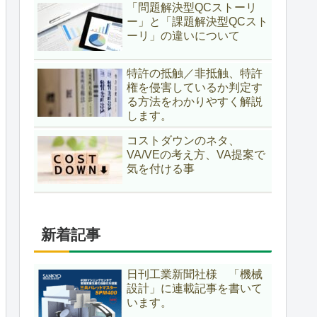
「問題解決型QCストーリ
ー」と「課題解決型QCスト
ーリ」の違いについて
特許の抵触／非抵触、特許
権を侵害しているか判定す
る方法をわかりやすく解説
します。
コストダウンのネタ、
VA/VEの考え方、VA提案で
気を付ける事
新着記事
日刊工業新聞社様 「機械
設計」に連載記事を書いて
います。