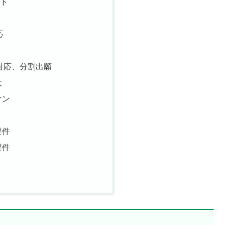
ット
応
対応、分割出願
大
ケン
要件
要件
め