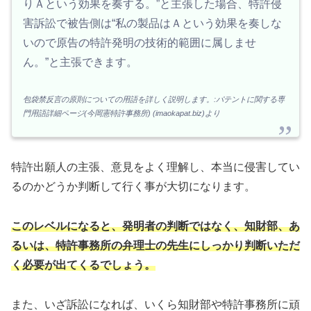
りＡという効果を奏する。”と主張した場合、特許侵
害訴訟で被告側は“私の製品はＡという効果を奏しな
いので原告の特許発明の技術的範囲に属しませ
ん。”と主張できます。
包袋禁反言の原則についての用語を詳しく説明します。:パテントに関する専
門用語詳細ページ(今岡憲特許事務所) (imaokapat.biz)より
特許出願人の主張、意見をよく理解し、本当に侵害してい
るのかどうか判断して行く事が大切になります。
このレベルになると、発明者の判断ではなく、知財部、あ
るいは、特許事務所の弁理士の先生にしっかり判断いただ
く必要が出てくるでしょう。
また、いざ訴訟になれば、いくら知財部や特許事務所に頑