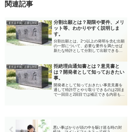
関連記事
分割出願とは？期限や要件、メリ
審査請求後に必要な対応
ット等、わかりやすく説明しま
す。
分割出願とは、2つ以上の発明を含む出願
の一部について、必要な要件を満たせば
新たな特許として分割して出願できる制
度です。分割出願とは上記の図のように
一つの特許は分割して新しい特許とする
ことが出来ます。分割して行きますので
拒絶理由通知書とは？意見書と
審査請求後に必要な対応
元の原出願にいくつかの...
は？開発者として知っておきたい
事。
開発者として知っておきたい事意見書を
通して特許庁とやり取りできるのは2回ま
で一回目と2回目では補正できる内容も違
ってくる。一回目は新規事項は追加でき
ないが補正、補充、補足が可能、2回目は
事実上、請求項の削減、縮減のみ。特許
事務所さんに意見書...
悪い事ばかりが頭の中を駆け巡る時の対
処法。マインドフルネスって何？