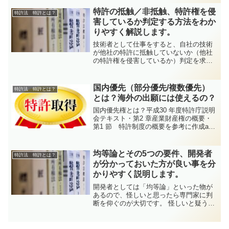
るような場合には注意が必要です。間接
侵害間接侵害（特許法第101条）１．定義
特許の抵触／非抵触、特許権を侵
特許法 特許とは？
特許が物/方法の発...
害しているか判定する方法をわか
りやすく解説します。
技術者として仕事をすると、自社の技術
が他社の特許に抵触していないか（他社
の特許権を侵害しているか）判定を求め
られます。初めてその仕事をした時の悩
みを思い出して以下にまとめてみまし
た。 抵触/非抵触の判断方法を説明した
国内優先（部分優先/複数優先）
特許法 特許とは？
後で、最後にこの悩みを解...
とは？海外の出願には使えるの？
国内優先権とは？平成30 年度特許庁説明
会テキスト・第2 章産業財産権の概要・
第1 節 特許制度の概要を参考に作成aと
いう特許を出願Ⅰとして出願した場合新
たな実施例が出てきて、内容を補充した
い（a´）、関連発明が生まれた（a´´）発
均等論とその5つの要件、開発者
特許法 特許とは？
明aを包...
が分かっておいた方が良い事を分
かりやすく説明します。
開発者としては「均等論」といった物が
あるので、怪しいと思ったら専門家に判
断を仰ぐのが大切です。 怪しいと疑うポ
イントを紹介して行きます。均等論の5つ
の要件均等論とは、被侵害品が特許発明
と同じでなくても、均等と評価できる場