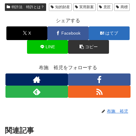
特許法 特許とは？
知的財産
実用新案
意匠
商標
シェアする
X
Facebook
はてブ
LINE
コピー
布施 裕児をフォローする
布施 裕児
関連記事