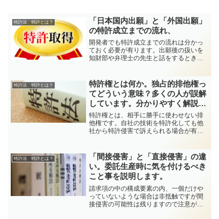
「日本国内出願」と「外国出願」
特許法 特許とは？
の特許成立までの流れ、
開発者でも特許成立までの流れは分かっ
ておく必要が有ります。出願後の扱いを
知財部や弁理士の先生と話をするとき
に、流れを理解していないと話が通じな
いところが有ります。極力わかりやすく
説明しますので、ぜひ最後までお読みく
特許権とは何か。独占的排他権っ
特許法 特許とは？
ださい。何か分からないこと...
てどういう意味？多くの人が誤解
しています。分かりやすく解説し
ます。
特許権とは、相手に勝手に使わせない排
他権です。自社の技術を特許化しても他
社から特許侵害で訴えられる場合が有り
ます。特許権の本質が分かると、強い特
許とはどういった特許なのか？何故、自
社の技術を守るのには特許網で多くの特
「間接侵害」と「直接侵害」の違
特許法 特許とは？
許を出願する必要があるの...
い。委託生産時に気を付けるべき
こと事を説明します。
請求項の中の構成要素の内、一個だけや
っていないような場合は非抵触ですが間
接侵害の可能性は残りますので注意が必
要です。特にOEMで部品だけを作ってい