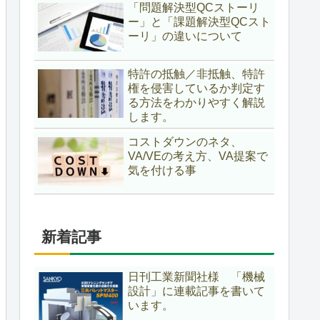
「問題解決型QCストーリ
ー」と「課題解決型QCスト
ーリ」の違いについて
特許の抵触／非抵触、特許
権を侵害しているか判定す
る方法をわかりやすく解説
します。
コストダウンのネタ、
VA/VEの考え方、VA提案で
気を付ける事
新着記事
日刊工業新聞社様 「機械
設計」に連載記事を書いて
います。