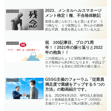
2023年9月8日（金）10：00～17：00会
場：Webによるオンライン会議講演内容
～第Ⅰ部～ コストダウン設計の基礎とそ
2023、メンタルヘルスマネージ
トピックス
のポイン...
メント検定Ⅰ種、不合格体験記
皆様も感じられていると思いますが、う
つ病なり、うつ状態なり、何らかの精神
的な不調、疾患を抱えられている人は非
常に多いです。 実際、大きな企業にい
るとその手の研修も多く、また、事例も
多く相談先も色々あるのが現状ですが、
祝 100記事目、ブログ1周
トピックス
中小企業の場合、どのよう...
年！！2021年の振り返りと2022
年の抱負！！
この投稿はちょうど100記事目なのと、ブ
ログ投稿から約1年になります。今回はプ
ライベートも含めた2021年の振り返りと
2022年の抱負を書いてみたいと思いま
す、おそらく、ほとんど読まれない？と
思いますので、思う所を自由に書きたい
GSSG主催のフォーラム「従業員
トピックス
と思います。...
満足度で業績をアップする５つの
方法」の動画紹介です。
去る、2022年6月15日、NPO法人新現役
ネット技術総合支援グループ（GSSG）
主催のフォーラムで私が講演した内容が
動画になりました。良ければご覧くださ