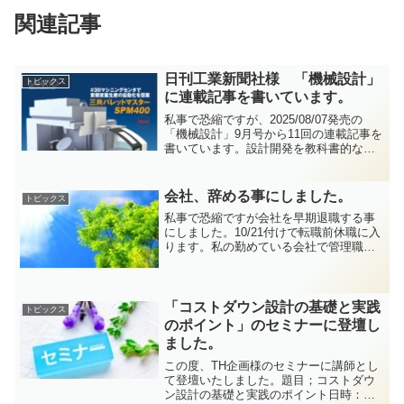
関連記事
日刊工業新聞社様 「機械設計」
トピックス
に連載記事を書いています。
私事で恐縮ですが、2025/08/07発売の
「機械設計」9月号から11回の連載記事を
書いています。設計開発を教科書的な話
ではなく現実問題としてどう対応してい
くのが良いのか自論を書いています。良
ければご覧ください。新連載 限られた
会社、辞める事にしました。
トピックス
人員・時間で...
私事で恐縮ですが会社を早期退職する事
にしました。10/21付けで転職前休職に入
ります。私の勤めている会社で管理職に
認められた制度です。退職は2023/4/20に
なる予定です。9月中旬以降有給消化に入
ります。6月末から急に依頼案件が増え始
め、...
「コストダウン設計の基礎と実践
トピックス
のポイント」のセミナーに登壇し
ました。
この度、TH企画様のセミナーに講師とし
て登壇いたしました。題目；コストダウ
ン設計の基礎と実践のポイント日時：