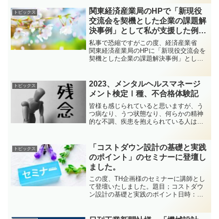
い。
関東経済産業局のHPで「新現役
トピックス
交流会を契機とした企業の課題解
決事例」として私が支援した例が
紹介されました。
私事で恐縮ですがこの度、経済産業省
関東経済産業局のHPに「新現役交流会を
契機とした企業の課題解決事例」として
私が支援した案件が紹介されました。新
着情報の「新現役交流会を契機とした企
業の課題解決事例」をクリックしていた
2023、メンタルヘルスマネージ
トピックス
だき、更にその一番上ア...
メント検定Ⅰ種、不合格体験記
皆様も感じられていると思いますが、う
つ病なり、うつ状態なり、何らかの精神
的な不調、疾患を抱えられている人は非
常に多いです。 実際、大きな企業にい
るとその手の研修も多く、また、事例も
多く相談先も色々あるのが現状ですが、
「コストダウン設計の基礎と実践
トピックス
中小企業の場合、どのよう...
のポイント」のセミナーに登壇し
ました。
この度、TH企画様のセミナーに講師とし
て登壇いたしました。題目；コストダウ
ン設計の基礎と実践のポイント日時：
2023年9月8日（金）10：00～17：00会
場：Webによるオンライン会議講演内容
～第Ⅰ部～ コストダウン設計の基礎とそ