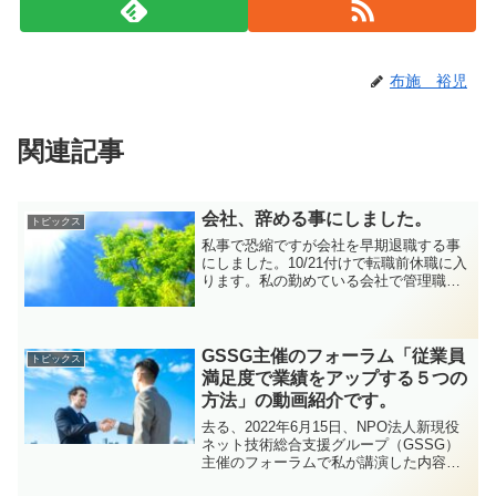
布施 裕児
関連記事
会社、辞める事にしました。
トピックス
私事で恐縮ですが会社を早期退職する事
にしました。10/21付けで転職前休職に入
ります。私の勤めている会社で管理職に
認められた制度です。退職は2023/4/20に
なる予定です。9月中旬以降有給消化に入
ります。6月末から急に依頼案件が増え始
め、...
GSSG主催のフォーラム「従業員
トピックス
満足度で業績をアップする５つの
方法」の動画紹介です。
去る、2022年6月15日、NPO法人新現役
ネット技術総合支援グループ（GSSG）
主催のフォーラムで私が講演した内容が
動画になりました。良ければご覧くださ