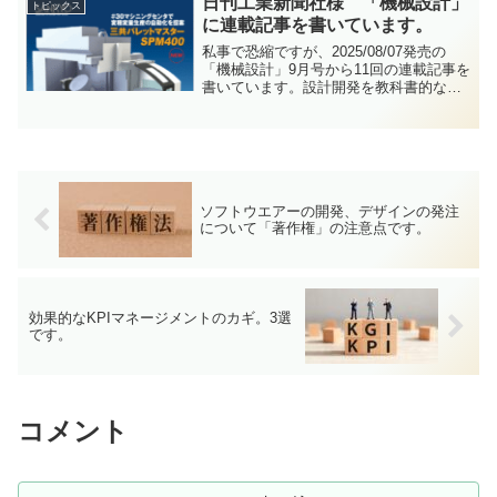
日刊工業新聞社様 「機械設計」
トピックス
のポイン...
に連載記事を書いています。
私事で恐縮ですが、2025/08/07発売の
「機械設計」9月号から11回の連載記事を
書いています。設計開発を教科書的な話
ではなく現実問題としてどう対応してい
くのが良いのか自論を書いています。良
ければご覧ください。新連載 限られた
人員・時間で...
ソフトウエアーの開発、デザインの発注
について「著作権」の注意点です。
効果的なKPIマネージメントのカギ。3選
です。
コメント