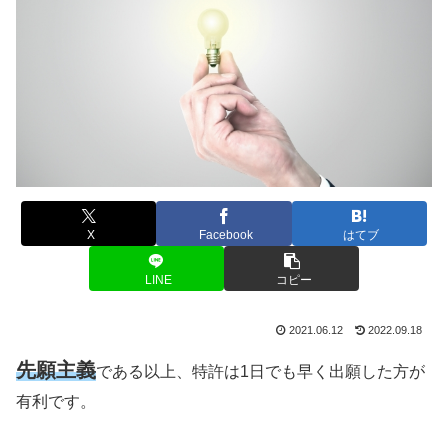
X
Facebook
はてブ
LINE
コピー
2021.06.12
2022.09.18
先願主義
である以上、特許は1日でも早く出願した方が
有利です。