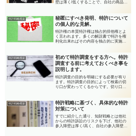
壁は薄く/低くすることで、自社の商品の
拡販につなげるにはどうすれば良いのか
戦略を練る事は必要です。一方、知財活
動はお金も手間もかかります。リソース
秘匿にすべき発明、特許について
特許戦略構築
を見つめ、自社に合っ...
の個人的な見解。
特許権の本質特許権は独占的排他権とよ
く言われます。多くの解説書で特許を権
利化出来ればその内容を独占的に実施で
きるとの説明が多くなされています。間
違いではないですが、この説明では多く
の人が、権利化出来れば自社の技術を実
初めて特許調査をする方へ。特許
特許戦略構築
施する事を保証してくれる...
調査する前に考えておくべき事を
説明します。
特許調査の目的を明確にする必要が有り
ます。特許調査の目的によって検索の切
り口が変わってくるからです。切り口と
は具体的には、調査に必要な調査対象、
調査期間です。得られた情報はどうやっ
てまとめるか？といった事を考えておく
特許戦略に基づく、具体的な特許
特許戦略構築
必要が有ります。明細書の...
対策について
すでに紹介した通り、知財戦略とは他社
からの特許訴訟のリスクを下げ、他社の
参入障壁は厚く/高く、自社の参入障壁は
薄く/低くすることで、自社の商品の拡販
につなげるにはどうすれば良いのか戦略