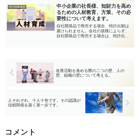
を練る事であると考えられます。今回
中小企業の社長様、知財力を高め
特許戦略構築
は、考えられる対策につ...
るための人材教育、方策、その必
要性について考えます。
自社開発品で商売する場合、特許出願は
避けられません。会社の規模によらず、
自社開発品で商売する場合は、特許出願
は避けられません。お金はかかりますが
必要なお金です。自分の技術が相手にま
ねされても気にしないといく方は要注
意。誰かが特許を出願し、成...
改善活動を進める際の二つの壁、人の
壁、組織の壁について考える。
人それぞれ、十人十色です。その認識が
信頼関係を築く第一歩です。
コメント