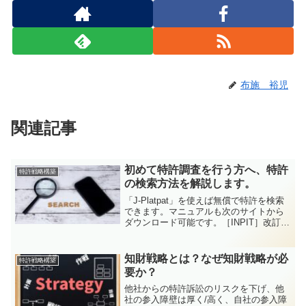
布施 裕児
関連記事
初めて特許調査を行う方へ、特許
特許戦略構築
の検索方法を解説します。
「J-Platpat」を使えば無償で特許を検索
できます。マニュアルも次のサイトから
ダウンロード可能です。［INPIT］改訂版
J-PlatPatマニュアル | 独立行政法人 工
業所有権情報・研修館特許分類（IPCや
FI）とキーワードの組み合わ...
知財戦略とは？なぜ知財戦略が必
特許戦略構築
要か？
他社からの特許訴訟のリスクを下げ、他
社の参入障壁は厚く/高く、自社の参入障