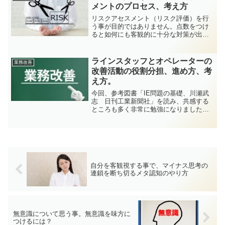
たいと思います。決して記載...
メントのプロセス、考え方
リスクアセスメント（リスク評価）を行
う事が目的ではありません。点数をつけ
ると如何にも客観的に十分な対策が出来
たように思いますが所詮人が想定する話
に過ぎません。その為には、適切なメン
バーで現状を把握できるような準備をし
ラインスタッフとオペレーターの
業務改善
て、まずは、リスクを十分...
改善活動の役割分担、進め方、考
え方。
今回、参考図書「IE問題の基礎、川瀬武
志 日刊工業新聞社」を読み、共感する
ところも多く非常に勉強になりました。
参考図書からの紹介ですが私の理解を介
しての紹介になります。改善すべき問題
とは？問題＝「あるべき姿」（目標）と
「現実」（状況）とのG...
自分を客観視する事で、マイナス思考の
連鎖を断ち切るメタ認知のやり方
無意識について思う事。無意識を味方に
つけるには？