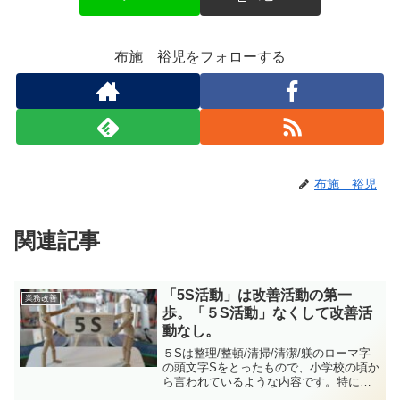
布施 裕児をフォローする
布施 裕児
関連記事
「5S活動」は改善活動の第一
業務改善
歩。「５S活動」なくして改善活
動なし。
５Sは整理/整頓/清掃/清潔/躾のローマ字
の頭文字Sをとったもので、小学校の頃か
ら言われているような内容です。特に、
新入社員の方など、なんで小学生に言う