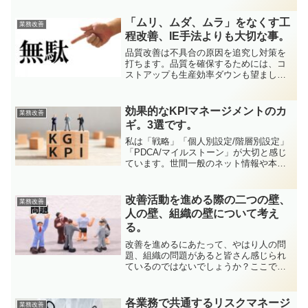
ようなことを、社会人になっても言われ
なければならないの？と思われる方も多
「ムリ、ムダ、ムラ」をなくす工
業務改善
いのではないでし...
程改善、IE手法よりも大切な事。
品質改善は不具合の原因を追究し対策を
打ちます。品質を確保するためには、コ
ストアップも生産効率ダウンも望ましく
はないですが避けられない場合が有りま
す。しかし、IEはムダを排除し、生産効
率、コスト削減を探るものです。コスト
効果的なKPIマネージメントのカ
業務改善
アップ、生産効率ダウン...
ギ。3選です。
私は「戦略」「個人別設定/階層別設定」
「PDCA/マイルストーン」が大切と感じ
ています。世間一般のネット情報や本な
どの情報から見ると違和感を感じる方も
いらっしゃると思いますが、良ければ一
読いただき、皆様のマネージメント方法
改善活動を進める際の二つの壁、
業務改善
を考えるキッカケに...
人の壁、組織の壁について考え
る。
改善を進めるにあたって、やはり人の問
題、組織の問題があると皆さん感じられ
ているのではないでしょうか？ここでは
製品の品質だけでなく、作業の効率化
や、管理方法の改善など、現場の改善全
般を対象として、個人的な見解を紹介し
各業務で共通するリスクマネージ
業務改善