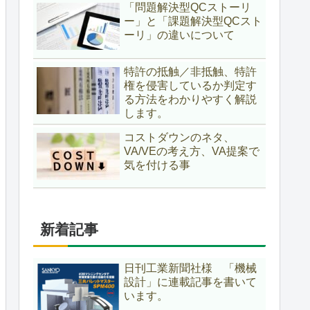
「問題解決型QCストーリ
ー」と「課題解決型QCスト
ーリ」の違いについて
特許の抵触／非抵触、特許
権を侵害しているか判定す
る方法をわかりやすく解説
します。
コストダウンのネタ、
VA/VEの考え方、VA提案で
気を付ける事
新着記事
日刊工業新聞社様 「機械
設計」に連載記事を書いて
います。