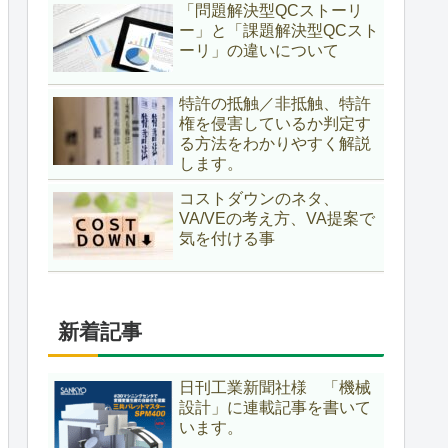
「問題解決型QCストーリ
ー」と「課題解決型QCスト
ーリ」の違いについて
特許の抵触／非抵触、特許
権を侵害しているか判定す
る方法をわかりやすく解説
します。
コストダウンのネタ、
VA/VEの考え方、VA提案で
気を付ける事
新着記事
日刊工業新聞社様 「機械
設計」に連載記事を書いて
います。