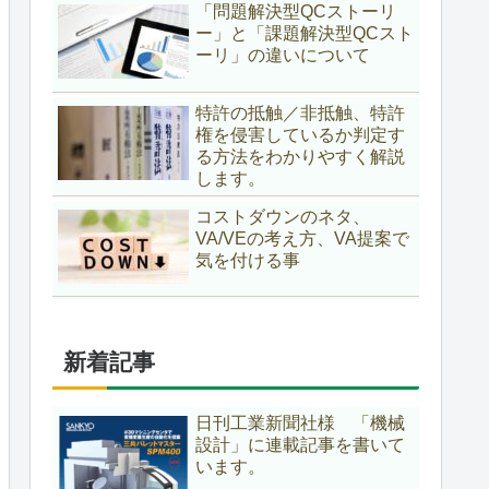
「問題解決型QCストーリ
ー」と「課題解決型QCスト
ーリ」の違いについて
特許の抵触／非抵触、特許
権を侵害しているか判定す
る方法をわかりやすく解説
します。
コストダウンのネタ、
VA/VEの考え方、VA提案で
気を付ける事
新着記事
日刊工業新聞社様 「機械
設計」に連載記事を書いて
います。