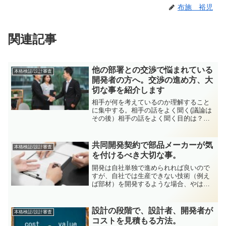
布施 裕児
関連記事
他の部署との交渉で悩まれている
本格検証/設計審査
開発者の方へ。交渉の進め方、大
切な事を紹介します
相手が何を考えているのか理解すること
に集中する。相手の話をよく聞く(議論は
その後）相手の話をよく聞く目的は？交
渉戦略を練るために、交渉相手の考え、
心配、要望、思いをよく理解する。相手
の考えの合意点、相違点を明確にす
共同開発契約で部品メーカーが気
本格検証/設計審査
る。 相手の話を聞くのは簡...
を付けるべき大切な事。
開発は自社単独で進められれば良いので
すが、自社では生産できない技術（例え
ば部材）を開発するような場合、やは
り、共同で開発を進める必要が出て来ま
す。しかし、部材メーカーが完成品メー
カーと共同で部材の開発を行い、その帰
設計の段階で、設計者、開発者が
本格検証/設計審査
属を共有とした場合、じつは...
コストを見積もる方法。