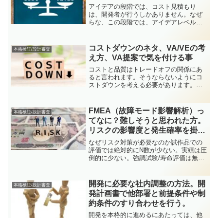
アイデアの段階では、コスト見積もり
は、開発者が行うしかありません。なぜ
らな、この段階では、アイデアレベルな
ので、シナリオ次第でコストはいくらで
も変わってきます。シナリオをしっかり
考えるべき開発者がコスト見積もりも行
コストダウンのネタ、VA/VEの考
本格検証/設計審査
う必要が有ります。開発者が...
え方、VA提案で気を付ける事
コストと品質はトレードオフの関係にあ
ると言われます。そうならないようにコ
ストダウンを考える必要があります。そ
の為によく使われるのがVA（Value
Analysis,価値分析）VE（Value
Engineering、価値工学）といった考え...
FMEA（故障モード影響解析）っ
本格検証/設計審査
てなに？難しそうと思われた方。
リスクの影響度と発生確率を掛け
合わせる通常のリスク評価と同じ
なぜリスク対策が必要なのか試作品での
です。
評価では絶対的にN数が少ない。実績は圧
倒的に少ない。強調試験/寿命評価は無論
実施した方が良いが、実体を表していな
い。通常、季節変動などを考えると本当
に品質的に安定しているのかは1年近く
開発に必要な社内調整の方法。開
本格検証/設計審査
Watchする必要が...
発計画書で他部署と前提条件や制
約条件のすり合わせを行う。
開発を本格的に進めるにあたっては、他