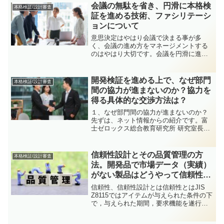
会議の無駄を省き、円滑に本格検
本格検証/設計審査
証を進める技術、ファシリテーシ
ョンについて
意思決定はやはり会議で決まる事が多
く、会議の進め方をマネージメントする
のはやはり大切です。会議を円滑に進め
る技法をファシリテーションと呼びま
す。私自身の経験と反省からファシリテ
ーションで大切と思う事を紹介したいと
開発検証を進める上で、なぜ部門
本格検証/設計審査
思います。会議を進める上での...
間の協力が進まないのか？協力を
得る具体的な交渉方法は？
１、なぜ部門間の協力が進まないのか？
先ずは、ネット情報からの紹介です。富
士ゼロックス総合教育研究所 研究室長／
首都大学東京 大学院ビジネススクール 非
常勤講師 坂本 雅明氏の投稿。人・組織に
かかわる調査報告『人材開発白書』なぜ
信頼性設計とその品質管理の方
本格検証/設計審査
部門間の協力が...
法。開発品で市場データ（実績）
がない製品はどうやって信頼性を
設計すれば良いのか？
信頼性、信頼性設計とは信頼性とはJIS
Z8115ではアイテムが与えられた条件の下
で，与えられた期間，要求機能を遂行で
きる能力と定義されています。信頼性設
計とは必要な期間、故障せず使えるよう