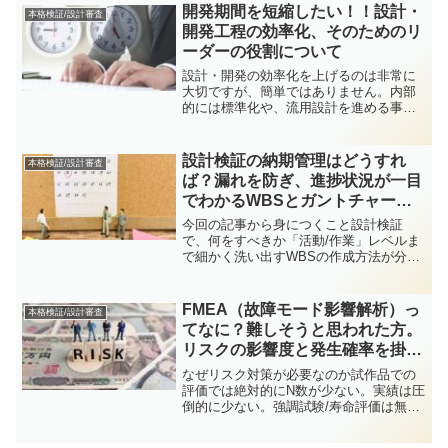
に設計する事と言えます。従って、必要
開発期間を短縮したい！！設計・
本格検証/設計審査
な期間（目標寿...
開発工程の効率化、そのためのリ
ーダーの役割について
設計・開発の効率化を上げるのは非常に
大切ですが、簡単ではありません。内部
的には標準化や、流用設計を進める事
と、外部に対しては役割分担を見直し、
整理することが大切だと思っています。
いずれもリーダーでないと対応できない
設計検証の納期管理はどうすれ
本格検証/設計審査
問題であると思います。具体...
ば？漏れを防ぎ、進捗状況が一目
でわかるWBSとガントチャート
について。
今回の記事から身につくこと設計検証
で、何をすべきか「活動/作業」レベルま
で細かく洗い出すWBSの作成方法が分か
ります洗い出した「活動/作業」をスケジ
ュール化するガントチャートの作成方法
が分かります。マスタースケジュール本
FMEA（故障モード影響解析）っ
本格検証/設計審査
格量産設計を進めるに...
てなに？難しそうと思われた方。
リスクの影響度と発生確率を掛け
合わせる通常のリスク評価と同じ
なぜリスク対策が必要なのか試作品での
です。
評価では絶対的にN数が少ない。実績は圧
倒的に少ない。強調試験/寿命評価は無論
実施した方が良いが、実体を表していな
い。通常、季節変動などを考えると本当